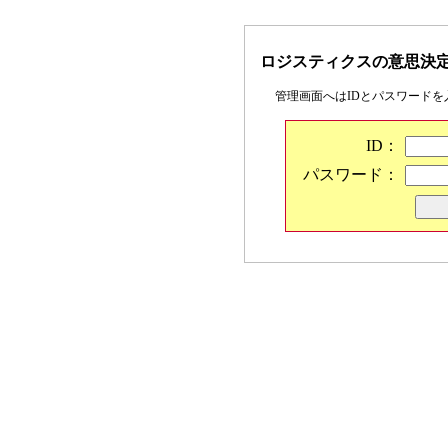
ロジスティクスの意思決
管理画面へはIDとパスワード
ID：
パスワード：